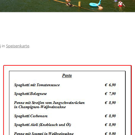
6
in
Speisenkarte
.