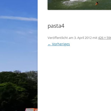
pasta4
Veröffentlicht am
3. April 2012
mit
426 × 59
← Vorheriges