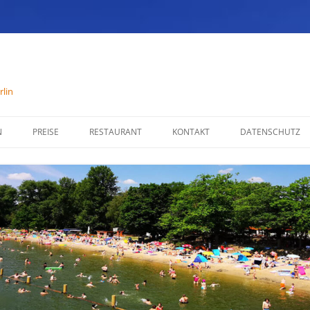
lin
N
PREISE
RESTAURANT
KONTAKT
DATENSCHUTZ
SPEISENKARTE
IMPRESSUM
ÖFFNUNGSZEITEN
PARTYSERVICE
RÄUMLICHKEITEN