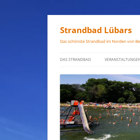
Zum
Inhalt
springen
Strandbad Lübars
Das schönste Strandbad im Norden von Ber
DAS STRANDBAD
VERANSTALTUNGE
ÖFFNUNGSZEITEN
ANFAHRT
HAUSORDNUNG
VERMIETUNG
PRESSEFOTOS
JOB-ANGEBOTE