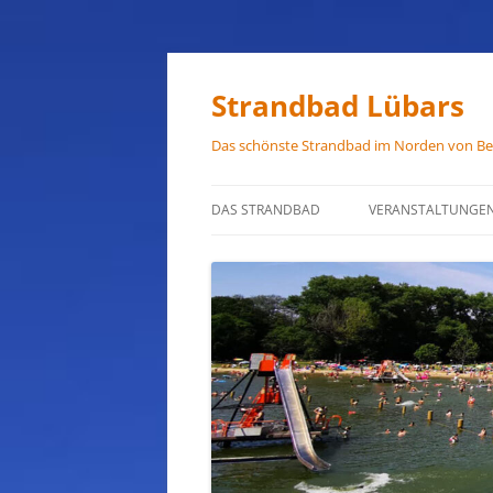
Zum
Inhalt
springen
Strandbad Lübars
Das schönste Strandbad im Norden von Ber
DAS STRANDBAD
VERANSTALTUNGE
ÖFFNUNGSZEITEN
ANFAHRT
HAUSORDNUNG
VERMIETUNG
PRESSEFOTOS
JOB-ANGEBOTE