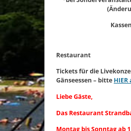
(Änderu
Kassen
Restaurant
Tickets für die Livekonz
Gänseessen – bitte
HIER 
Liebe Gäste,
Das Restaurant Strandb
Montag bis Sonntag ab 11