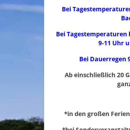
Bei Tagestemperaturen 
Ba
Bei Tagestemperaturen
9-11 Uhr 
Bei Dauerregen 
Ab einschließlich 20 
ganz
*in den großen Ferien 
*bei Sonderveranstalt