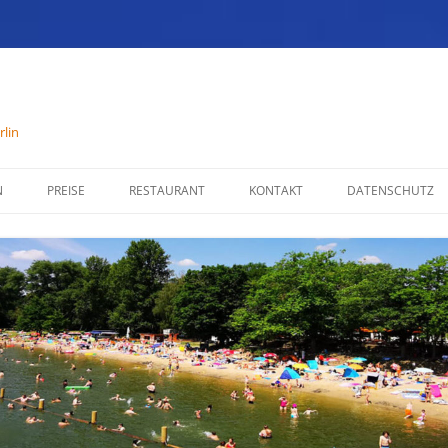
lin
N
PREISE
RESTAURANT
KONTAKT
DATENSCHUTZ
SPEISENKARTE
IMPRESSUM
ÖFFNUNGSZEITEN
PARTYSERVICE
RÄUMLICHKEITEN