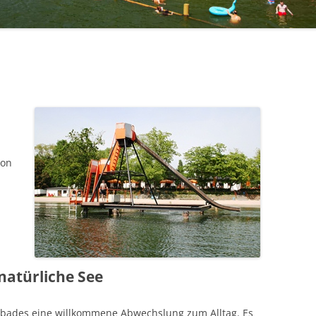
von
natürliche See
dbades eine willkommene Abwechslung zum Alltag. Es