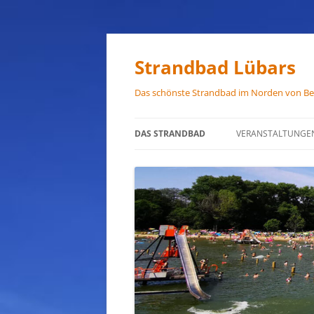
Zum
Inhalt
springen
Strandbad Lübars
Das schönste Strandbad im Norden von Ber
DAS STRANDBAD
VERANSTALTUNGE
ÖFFNUNGSZEITEN
ANFAHRT
HAUSORDNUNG
VERMIETUNG
PRESSEFOTOS
JOB-ANGEBOTE