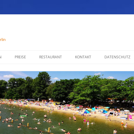
lin
N
PREISE
RESTAURANT
KONTAKT
DATENSCHUTZ
SPEISENKARTE
IMPRESSUM
ÖFFNUNGSZEITEN
PARTYSERVICE
RÄUMLICHKEITEN