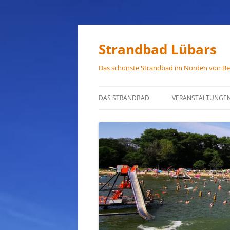
Zum
Inhalt
springen
Strandbad Lübars
Das schönste Strandbad im Norden von Ber
DAS STRANDBAD
VERANSTALTUNGE
ÖFFNUNGSZEITEN
ANFAHRT
HAUSORDNUNG
VERMIETUNG
PRESSEFOTOS
JOB-ANGEBOTE