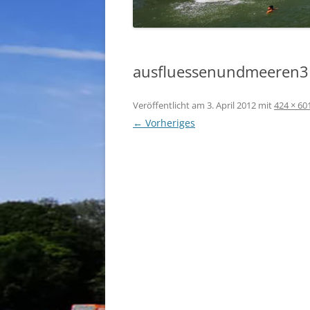
ausfluessenundmeeren3
Veröffentlicht am
3. April 2012
mit
424 × 60
← Vorheriges