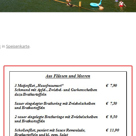
1
in
Speisenkarte
.