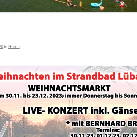
20
in
Home
.