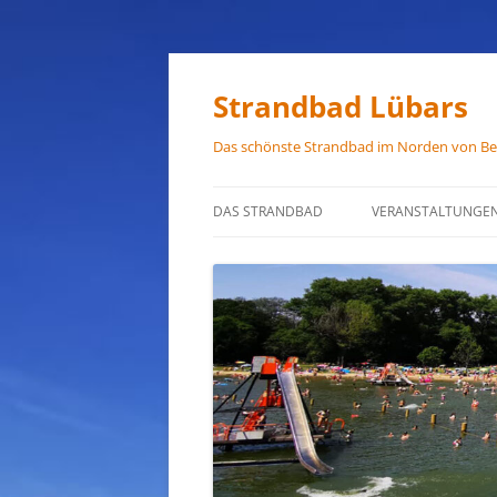
Zum
Inhalt
springen
Strandbad Lübars
Das schönste Strandbad im Norden von Ber
DAS STRANDBAD
VERANSTALTUNGE
ÖFFNUNGSZEITEN
ANFAHRT
HAUSORDNUNG
VERMIETUNG
PRESSEFOTOS
JOB-ANGEBOTE