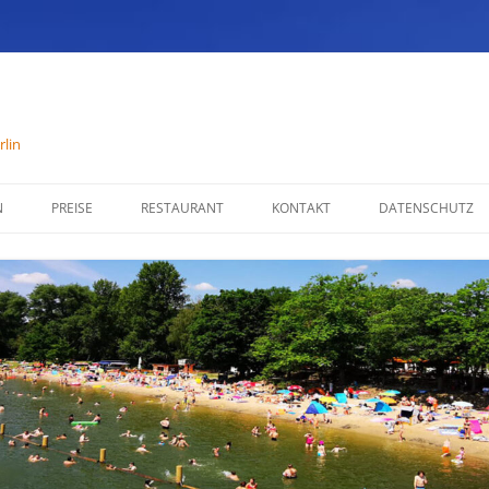
lin
N
PREISE
RESTAURANT
KONTAKT
DATENSCHUTZ
SPEISENKARTE
IMPRESSUM
ÖFFNUNGSZEITEN
PARTYSERVICE
RÄUMLICHKEITEN