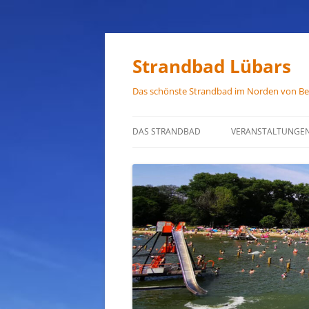
Zum
Inhalt
springen
Strandbad Lübars
Das schönste Strandbad im Norden von Ber
DAS STRANDBAD
VERANSTALTUNGE
ÖFFNUNGSZEITEN
ANFAHRT
HAUSORDNUNG
VERMIETUNG
PRESSEFOTOS
JOB-ANGEBOTE