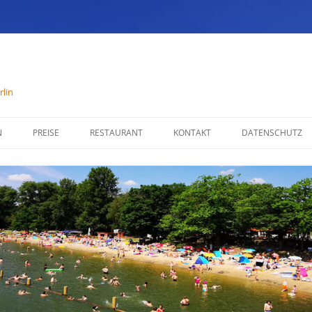
lin
N
PREISE
RESTAURANT
KONTAKT
DATENSCHUTZ
SPEISENKARTE
IMPRESSUM
ÖFFNUNGSZEITEN
PARTYSERVICE
RÄUMLICHKEITEN