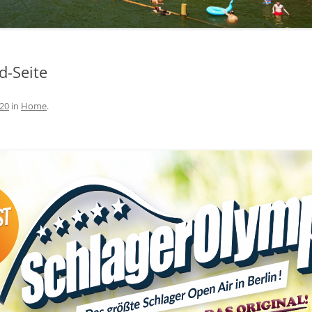
d-Seite
420
in
Home
.