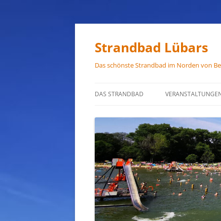
Zum
Inhalt
springen
Strandbad Lübars
Das schönste Strandbad im Norden von Ber
DAS STRANDBAD
VERANSTALTUNGE
ÖFFNUNGSZEITEN
ANFAHRT
HAUSORDNUNG
VERMIETUNG
PRESSEFOTOS
JOB-ANGEBOTE