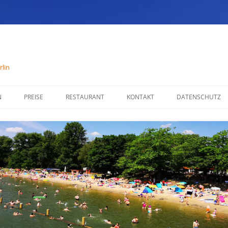
lin
N
PREISE
RESTAURANT
KONTAKT
DATENSCHUTZ
SPEISENKARTE
IMPRESSUM
ÖFFNUNGSZEITEN
PARTYSERVICE
RÄUMLICHKEITEN