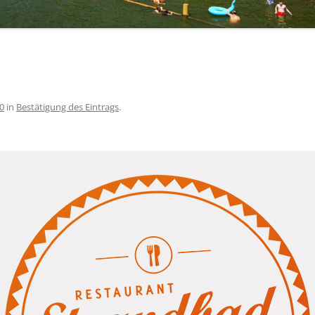
0
in
Bestätigung des Eintrags
.