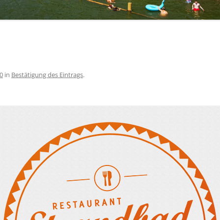
0
in
Bestätigung des Eintrags
.