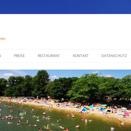
lin
N
PREISE
RESTAURANT
KONTAKT
DATENSCHUTZ
SPEISENKARTE
IMPRESSUM
ÖFFNUNGSZEITEN
PARTYSERVICE
RÄUMLICHKEITEN