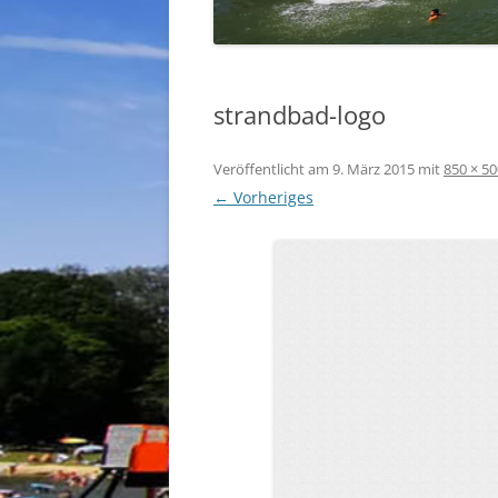
strandbad-logo
Veröffentlicht am
9. März 2015
mit
850 × 50
← Vorheriges