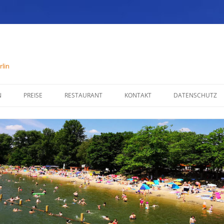
lin
N
PREISE
RESTAURANT
KONTAKT
DATENSCHUTZ
SPEISENKARTE
IMPRESSUM
ÖFFNUNGSZEITEN
PARTYSERVICE
RÄUMLICHKEITEN