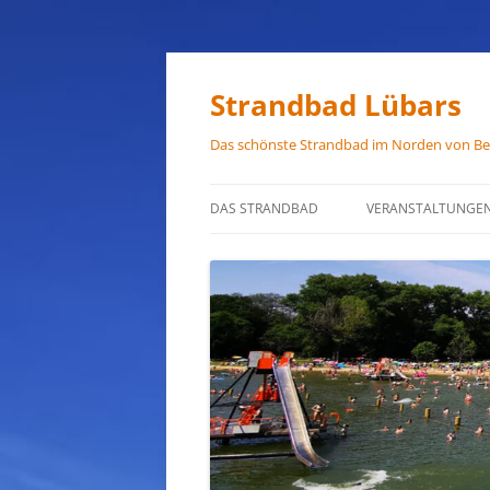
Zum
Inhalt
springen
Strandbad Lübars
Das schönste Strandbad im Norden von Ber
DAS STRANDBAD
VERANSTALTUNGE
ÖFFNUNGSZEITEN
ANFAHRT
HAUSORDNUNG
VERMIETUNG
PRESSEFOTOS
JOB-ANGEBOTE