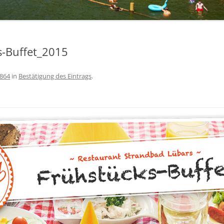
s-Buffet_2015
 864
in
Bestätigung des Eintrags
.