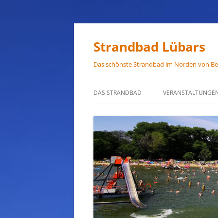
Zum
Inhalt
springen
Strandbad Lübars
Das schönste Strandbad im Norden von Ber
DAS STRANDBAD
VERANSTALTUNGE
ÖFFNUNGSZEITEN
ANFAHRT
HAUSORDNUNG
VERMIETUNG
PRESSEFOTOS
JOB-ANGEBOTE