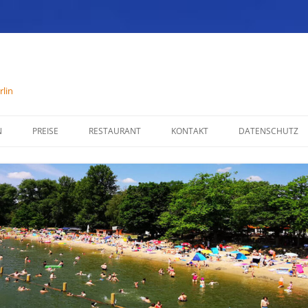
lin
N
PREISE
RESTAURANT
KONTAKT
DATENSCHUTZ
SPEISENKARTE
IMPRESSUM
ÖFFNUNGSZEITEN
PARTYSERVICE
RÄUMLICHKEITEN