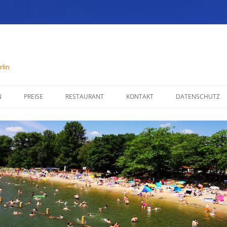
lin
N
PREISE
RESTAURANT
KONTAKT
DATENSCHUTZ
SPEISENKARTE
IMPRESSUM
ÖFFNUNGSZEITEN
PARTYSERVICE
RÄUMLICHKEITEN