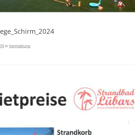
Liege_Schirm_2024
170
in
Vermietung
.