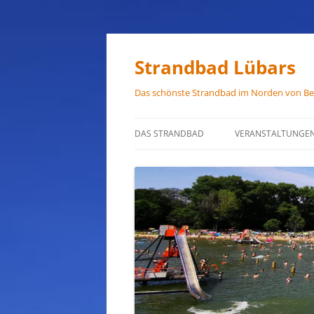
Zum
Inhalt
springen
Strandbad Lübars
Das schönste Strandbad im Norden von Ber
DAS STRANDBAD
VERANSTALTUNGE
ÖFFNUNGSZEITEN
ANFAHRT
HAUSORDNUNG
VERMIETUNG
PRESSEFOTOS
JOB-ANGEBOTE