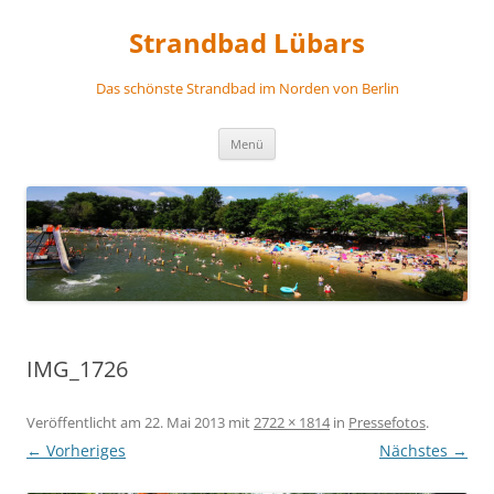
Zum
Inhalt
Strandbad Lübars
springen
Das schönste Strandbad im Norden von Berlin
Menü
IMG_1726
Veröffentlicht am
22. Mai 2013
mit
2722 × 1814
in
Pressefotos
.
← Vorheriges
Nächstes →