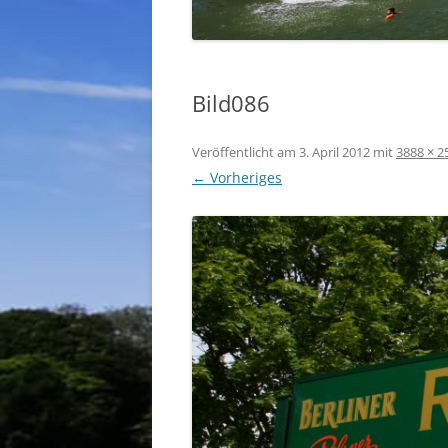
Bild086
Veröffentlicht am
3. April 2012
mit
3888 × 2
← Vorheriges