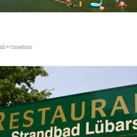
592
in
Pressefotos
.