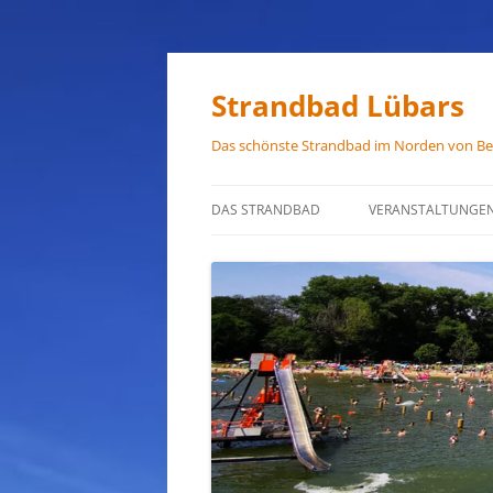
Zum
Inhalt
springen
Strandbad Lübars
Das schönste Strandbad im Norden von Ber
DAS STRANDBAD
VERANSTALTUNGE
ÖFFNUNGSZEITEN
ANFAHRT
HAUSORDNUNG
VERMIETUNG
PRESSEFOTOS
JOB-ANGEBOTE