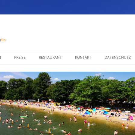
lin
N
PREISE
RESTAURANT
KONTAKT
DATENSCHUTZ
SPEISENKARTE
IMPRESSUM
ÖFFNUNGSZEITEN
PARTYSERVICE
RÄUMLICHKEITEN