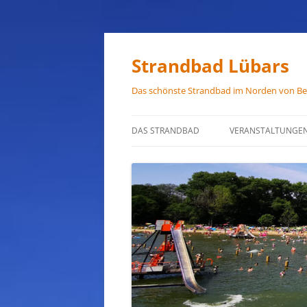
Zum
Inhalt
springen
Strandbad Lübars
Das schönste Strandbad im Norden von Ber
DAS STRANDBAD
VERANSTALTUNGE
ÖFFNUNGSZEITEN
ANFAHRT
HAUSORDNUNG
VERMIETUNG
PRESSEFOTOS
JOB-ANGEBOTE