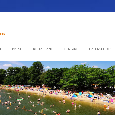
lin
N
PREISE
RESTAURANT
KONTAKT
DATENSCHUTZ
SPEISENKARTE
IMPRESSUM
ÖFFNUNGSZEITEN
PARTYSERVICE
RÄUMLICHKEITEN