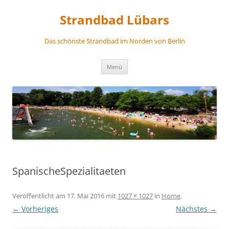
Zum
Inhalt
Strandbad Lübars
springen
Das schönste Strandbad im Norden von Berlin
Menü
SpanischeSpezialitaeten
Veröffentlicht am
17. Mai 2016
mit
1027 × 1027
in
Home
.
← Vorheriges
Nächstes →