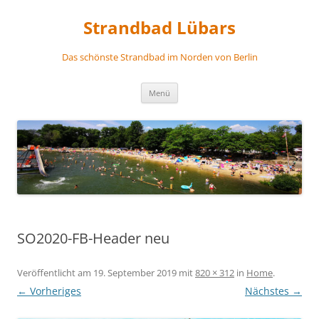
Zum
Inhalt
Strandbad Lübars
springen
Das schönste Strandbad im Norden von Berlin
Menü
SO2020-FB-Header neu
Veröffentlicht am
19. September 2019
mit
820 × 312
in
Home
.
← Vorheriges
Nächstes →