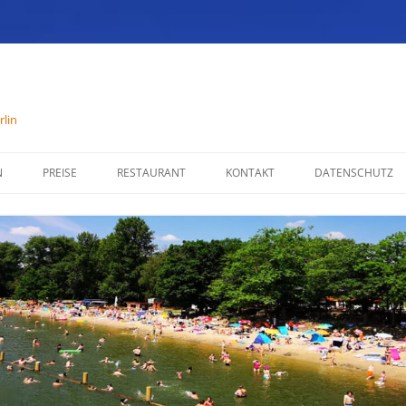
lin
N
PREISE
RESTAURANT
KONTAKT
DATENSCHUTZ
SPEISENKARTE
IMPRESSUM
ÖFFNUNGSZEITEN
PARTYSERVICE
RÄUMLICHKEITEN