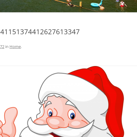
641151374412627613347
472
in
Home
.