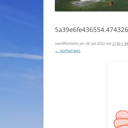
5a39e6fe436554.47432
Veröffentlicht am
28. Juli 2022
mit
2150 × 3
← Vorheriges