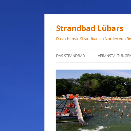
Zum
Inhalt
springen
Strandbad Lübars
Das schönste Strandbad im Norden von Ber
DAS STRANDBAD
VERANSTALTUNGE
ÖFFNUNGSZEITEN
ANFAHRT
HAUSORDNUNG
VERMIETUNG
PRESSEFOTOS
JOB-ANGEBOTE