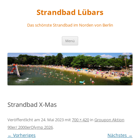
Zum
Inhalt
Strandbad Lübars
springen
Das schönste Strandbad im Norden von Berlin
Menü
Strandbad X-Mas
Veröffentlicht am
24. Mai 2023
mit
700 × 420
in
Groupon Aktion
90er/ 2000erOlymp 2026
.
← Vorheriges
Nächstes →