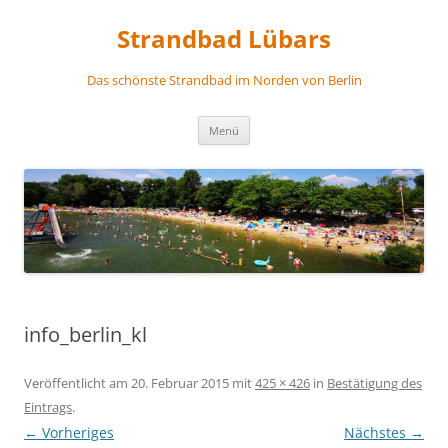
Zum
Inhalt
Strandbad Lübars
springen
Das schönste Strandbad im Norden von Berlin
Menü
info_berlin_kl
Veröffentlicht am
20. Februar 2015
mit
425 × 426
in
Bestätigung des
Eintrags
.
← Vorheriges
Nächstes →