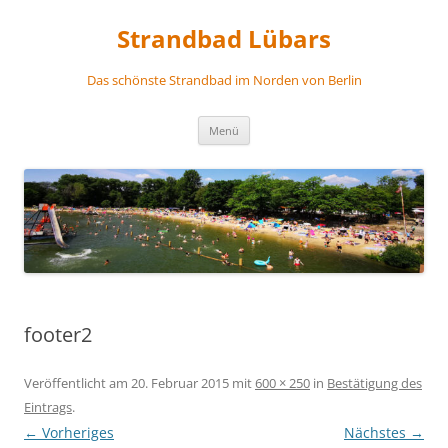
Zum
Inhalt
Strandbad Lübars
springen
Das schönste Strandbad im Norden von Berlin
Menü
footer2
Veröffentlicht am
20. Februar 2015
mit
600 × 250
in
Bestätigung des
Eintrags
.
← Vorheriges
Nächstes →