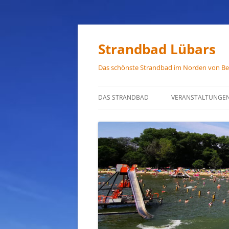
Zum
Inhalt
springen
Strandbad Lübars
Das schönste Strandbad im Norden von Ber
DAS STRANDBAD
VERANSTALTUNGE
ÖFFNUNGSZEITEN
ANFAHRT
HAUSORDNUNG
VERMIETUNG
PRESSEFOTOS
JOB-ANGEBOTE