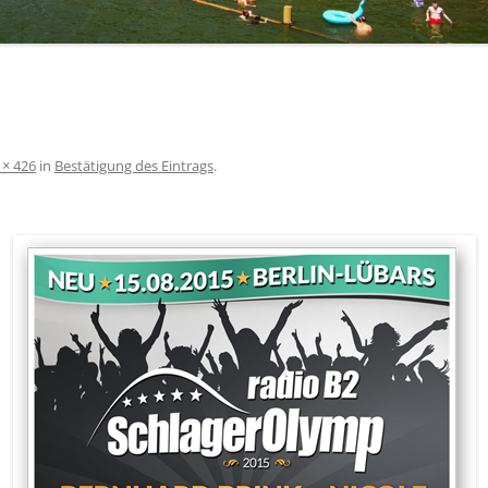
 × 426
in
Bestätigung des Eintrags
.