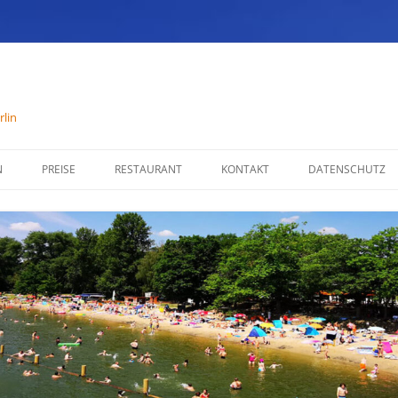
lin
N
PREISE
RESTAURANT
KONTAKT
DATENSCHUTZ
SPEISENKARTE
IMPRESSUM
ÖFFNUNGSZEITEN
PARTYSERVICE
RÄUMLICHKEITEN