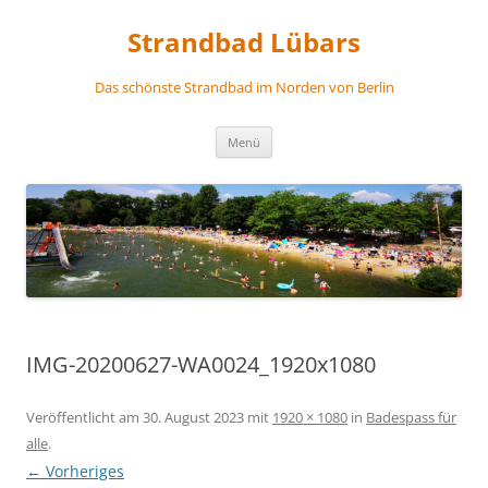
Zum
Inhalt
Strandbad Lübars
springen
Das schönste Strandbad im Norden von Berlin
Menü
IMG-20200627-WA0024_1920x1080
Veröffentlicht am
30. August 2023
mit
1920 × 1080
in
Badespass für
alle
.
← Vorheriges