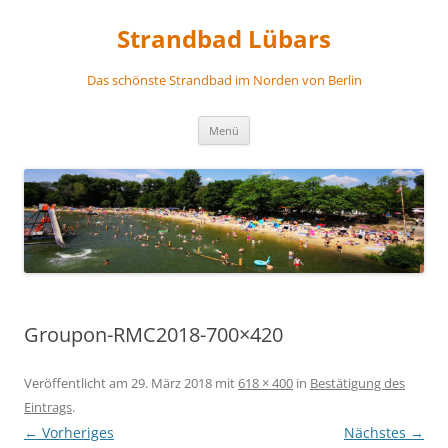
Zum
Inhalt
Strandbad Lübars
springen
Das schönste Strandbad im Norden von Berlin
Menü
Groupon-RMC2018-700×420
Veröffentlicht am
29. März 2018
mit
618 × 400
in
Bestätigung des
Eintrags
.
← Vorheriges
Nächstes →