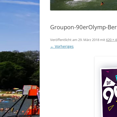
Groupon-90erOlymp-Ber
Veröffentlicht am
29. März 2018
mit
620 × 
← Vorheriges