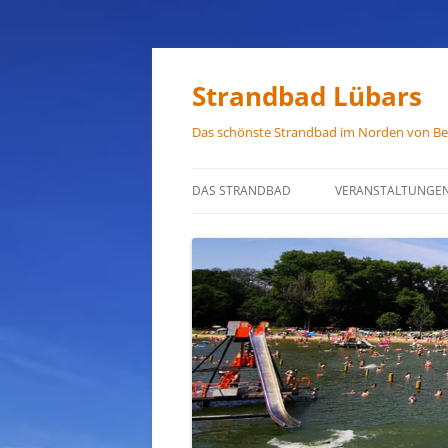
Zum
Inhalt
springen
Strandbad Lübars
Das schönste Strandbad im Norden von Ber
DAS STRANDBAD
VERANSTALTUNGE
ÖFFNUNGSZEITEN
ANFAHRT
HAUSORDNUNG
VERMIETUNG
PRESSEFOTOS
JOB-ANGEBOTE