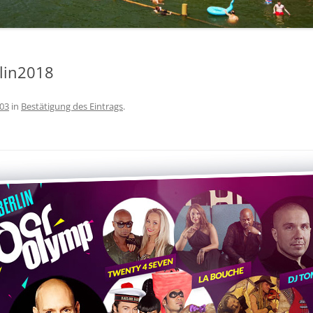
lin2018
403
in
Bestätigung des Eintrags
.