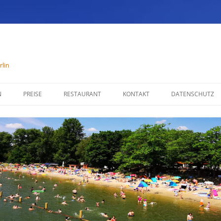
lin
N
PREISE
RESTAURANT
KONTAKT
DATENSCHUTZ
SPEISENKARTE
IMPRESSUM
ÖFFNUNGSZEITEN
PARTYSERVICE
RÄUMLICHKEITEN