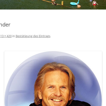
nder
413 × 420
in
Bestätigung des Eintrags
.