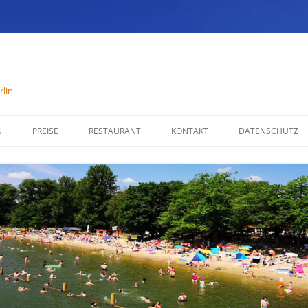
lin
N
PREISE
RESTAURANT
KONTAKT
DATENSCHUTZ
SPEISENKARTE
IMPRESSUM
ÖFFNUNGSZEITEN
PARTYSERVICE
RÄUMLICHKEITEN