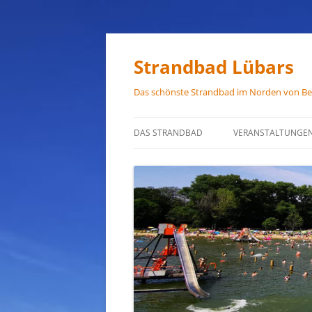
Zum
Inhalt
springen
Strandbad Lübars
Das schönste Strandbad im Norden von Ber
DAS STRANDBAD
VERANSTALTUNGE
ÖFFNUNGSZEITEN
ANFAHRT
HAUSORDNUNG
VERMIETUNG
PRESSEFOTOS
JOB-ANGEBOTE