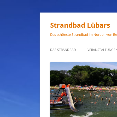
Zum
Inhalt
springen
Strandbad Lübars
Das schönste Strandbad im Norden von Ber
DAS STRANDBAD
VERANSTALTUNGE
ÖFFNUNGSZEITEN
ANFAHRT
HAUSORDNUNG
VERMIETUNG
PRESSEFOTOS
JOB-ANGEBOTE