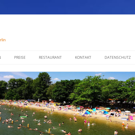
lin
N
PREISE
RESTAURANT
KONTAKT
DATENSCHUTZ
SPEISENKARTE
IMPRESSUM
ÖFFNUNGSZEITEN
PARTYSERVICE
RÄUMLICHKEITEN