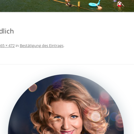
dlich
465 × 472
in
Bestätigung des Eintrags
.