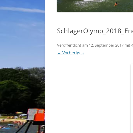
SchlagerOlymp_2018_En
Veröffentlicht am
12. September 2017
mit
← Vorheriges