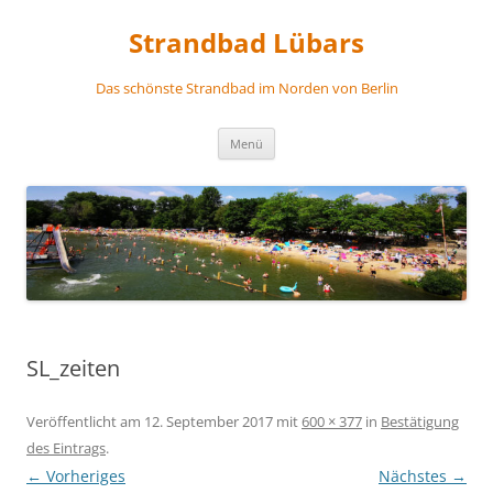
Zum
Inhalt
Strandbad Lübars
springen
Das schönste Strandbad im Norden von Berlin
Menü
SL_zeiten
Veröffentlicht am
12. September 2017
mit
600 × 377
in
Bestätigung
des Eintrags
.
← Vorheriges
Nächstes →