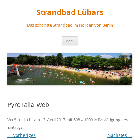
Zum
Inhalt
Strandbad Lübars
springen
Das schönste Strandbad im Norden von Berlin
Menü
PyroTalia_web
Veröffentlicht am
13. April 2017
mit
508 × 1000
in
Bestätigung des
Eintrags
.
← Vorheriges
Nächstes →