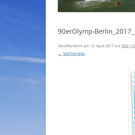
90erOlymp-Berlin_2017_
Veröffentlicht am
13. April 2017
mit
508 × 1
← Vorheriges