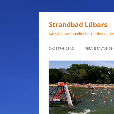
Zum
Inhalt
springen
Strandbad Lübars
Das schönste Strandbad im Norden von Ber
DAS STRANDBAD
VERANSTALTUNGE
ÖFFNUNGSZEITEN
ANFAHRT
HAUSORDNUNG
VERMIETUNG
PRESSEFOTOS
JOB-ANGEBOTE