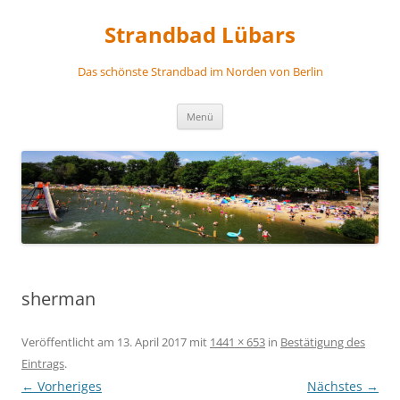
Zum
Inhalt
Strandbad Lübars
springen
Das schönste Strandbad im Norden von Berlin
Menü
sherman
Veröffentlicht am
13. April 2017
mit
1441 × 653
in
Bestätigung des
Eintrags
.
← Vorheriges
Nächstes →