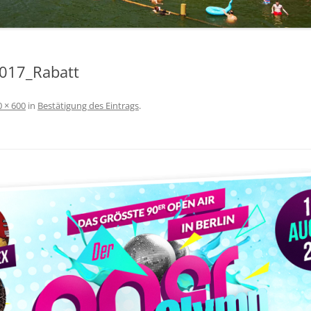
017_Rabatt
 × 600
in
Bestätigung des Eintrags
.