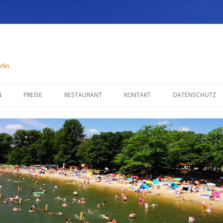
lin
N
PREISE
RESTAURANT
KONTAKT
DATENSCHUTZ
SPEISENKARTE
IMPRESSUM
ÖFFNUNGSZEITEN
PARTYSERVICE
RÄUMLICHKEITEN