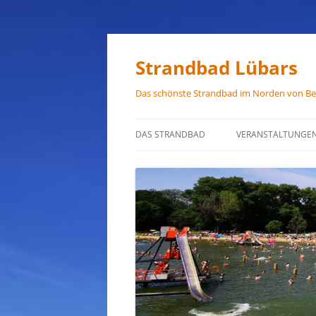
Zum
Inhalt
springen
Strandbad Lübars
Das schönste Strandbad im Norden von Ber
DAS STRANDBAD
VERANSTALTUNGE
ÖFFNUNGSZEITEN
ANFAHRT
HAUSORDNUNG
VERMIETUNG
PRESSEFOTOS
JOB-ANGEBOTE