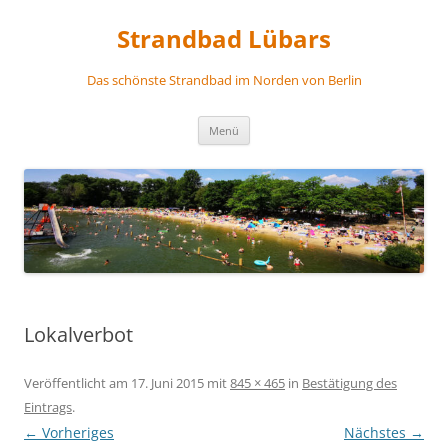
Zum
Inhalt
Strandbad Lübars
springen
Das schönste Strandbad im Norden von Berlin
Menü
Lokalverbot
Veröffentlicht am
17. Juni 2015
mit
845 × 465
in
Bestätigung des
Eintrags
.
← Vorheriges
Nächstes →