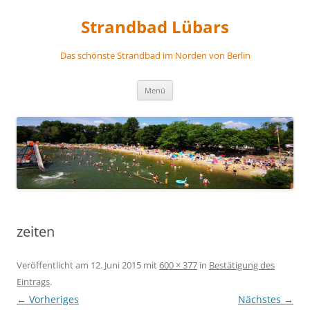
Zum
Inhalt
Strandbad Lübars
springen
Das schönste Strandbad im Norden von Berlin
Menü
zeiten
Veröffentlicht am
12. Juni 2015
mit
600 × 377
in
Bestätigung des
Eintrags
.
← Vorheriges
Nächstes →