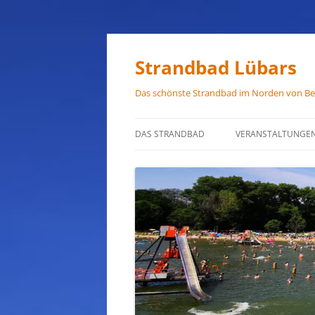
Zum
Inhalt
springen
Strandbad Lübars
Das schönste Strandbad im Norden von Ber
DAS STRANDBAD
VERANSTALTUNGE
ÖFFNUNGSZEITEN
ANFAHRT
HAUSORDNUNG
VERMIETUNG
PRESSEFOTOS
JOB-ANGEBOTE