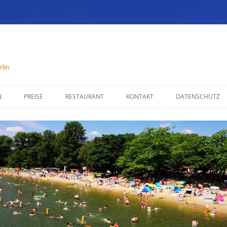
lin
N
PREISE
RESTAURANT
KONTAKT
DATENSCHUTZ
SPEISENKARTE
IMPRESSUM
ÖFFNUNGSZEITEN
PARTYSERVICE
RÄUMLICHKEITEN