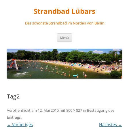
Zum
Inhalt
Strandbad Lübars
springen
Das schönste Strandbad im Norden von Berlin
Menü
Tag2
Veröffentlicht am
12. Mai 2015
mit
800 × 827
in
Bestätigung des
Eintrags
.
← Vorheriges
Nächstes →