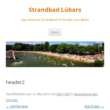
Zum
Inhalt
Strandbad Lübars
springen
Das schönste Strandbad im Norden von Berlin
Menü
header2
Veröffentlicht am
12. Mai 2015
mit
600 × 907
in
Bestätigung des
Eintrags
.
← Vorheriges
Nächstes →