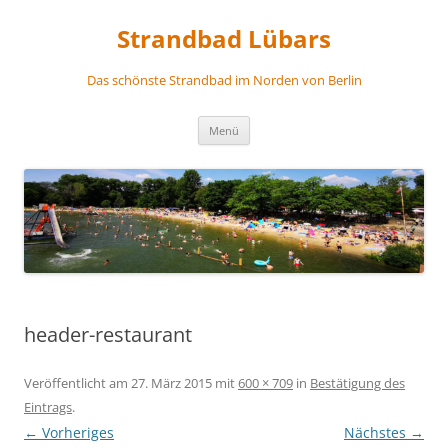
Zum
Inhalt
Strandbad Lübars
springen
Das schönste Strandbad im Norden von Berlin
Menü
header-restaurant
Veröffentlicht am
27. März 2015
mit
600 × 709
in
Bestätigung des
Eintrags
.
← Vorheriges
Nächstes →