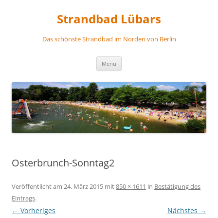
Zum
Inhalt
Strandbad Lübars
springen
Das schönste Strandbad im Norden von Berlin
Menü
Osterbrunch-Sonntag2
Veröffentlicht am
24. März 2015
mit
850 × 1611
in
Bestätigung des
Eintrags
.
← Vorheriges
Nächstes →