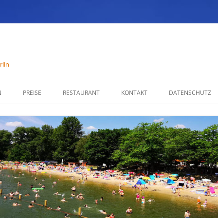
lin
N
PREISE
RESTAURANT
KONTAKT
DATENSCHUTZ
SPEISENKARTE
IMPRESSUM
ÖFFNUNGSZEITEN
PARTYSERVICE
RÄUMLICHKEITEN