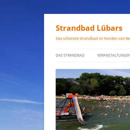
Zum
Inhalt
springen
Strandbad Lübars
Das schönste Strandbad im Norden von Ber
DAS STRANDBAD
VERANSTALTUNGE
ÖFFNUNGSZEITEN
ANFAHRT
HAUSORDNUNG
VERMIETUNG
PRESSEFOTOS
JOB-ANGEBOTE